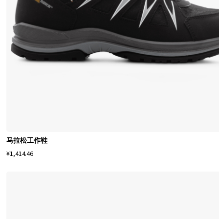
n
i
t
o
r
s
h
o
e
s
是
马拉松工作鞋
一
¥1,414.46
个
提
供
各
种
用