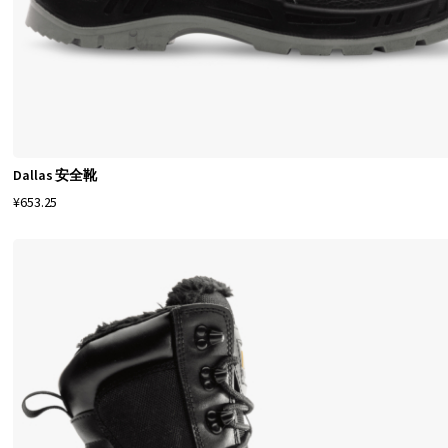
论
您
需
要
工
作
Dallas 安全靴
鞋
¥653.25
还
是
休
闲
鞋
，
安
全
鞋
都