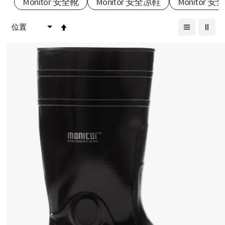
Monitor 安全靴
Monitor 安全凉鞋
Monitor 安
r
设
S
置
降
h
序
o
方
e
向
s
-
您
选
择