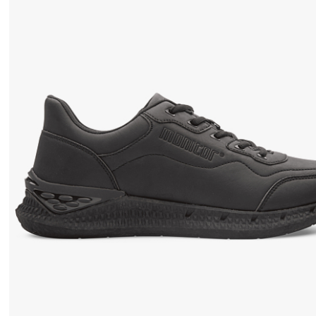
要
性
。
因
此
，
我
们
精
心
挑
选
了
高
质
量
的