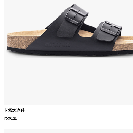
最
佳
方
式
工
作
或
享
受
您
的
休
闲
时
卡塔戈凉鞋
间
¥590.21
的
重