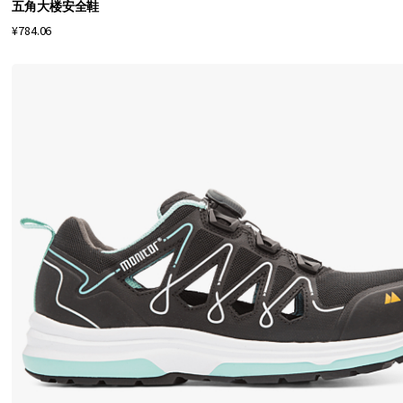
五角大楼安全鞋
靴
¥784.06
到
日
常
鞋
和
运
动
鞋
的
所
有
产
品
。
我
们