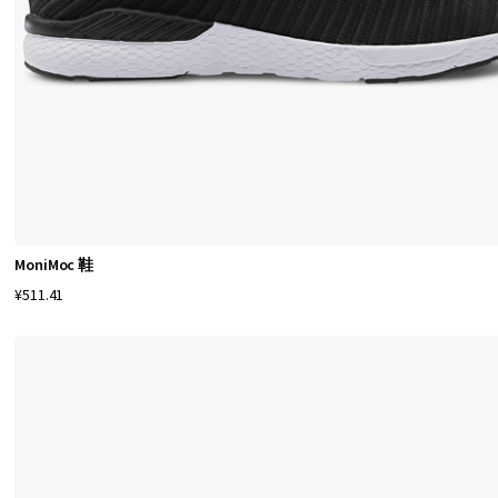
量
的
产
品
。
我
们
理
解
MoniMoc 鞋
拥
¥511.41
有
合
适
的
鞋
履
以