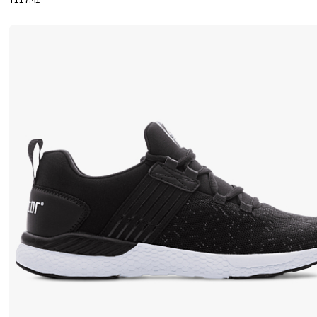
需
要
工
作
鞋
还
是
休
闲
鞋
，
您
都
可
以
相
信