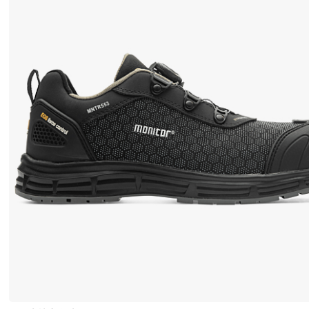
o
r
s
h
o
e
s
系
列
包
括
从
安
全
鞋
和
工
作