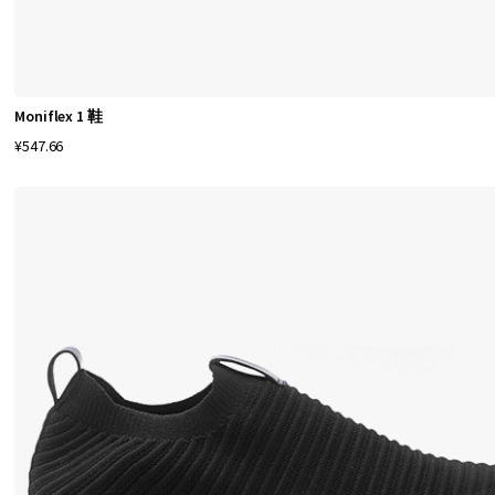
M
o
n
i
Moniflex 1 鞋
t
¥547.66
o
r
s
h
o
e
s
提
供
最
高
质