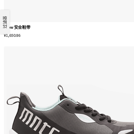
系
列
过滤器
，
包
Crow 安全鞋带
括
¥1,650.86
安
全
鞋
、
工
作
靴
和
日
常
鞋
。