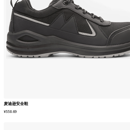
专
业
人
士
和
鞋
履
爱
好
者
的
首
选
麦迪逊安全鞋
。
¥558.69
为
您
的