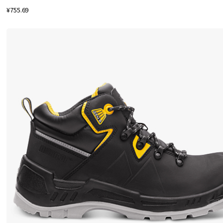
鞋
¥755.69
履
爱
好
者
中
流
行
。
用
M
o
n
i
t
o
r