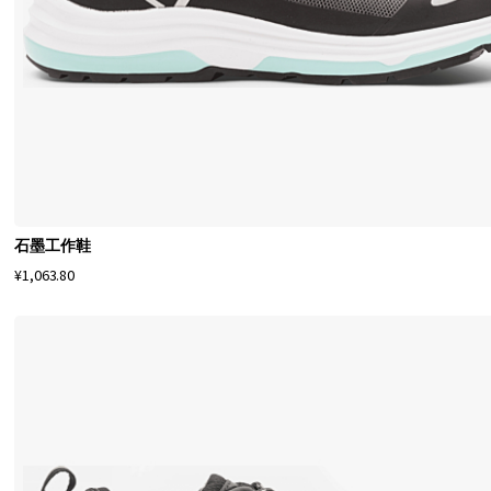
在
线
购
买
并
体
验
为
什
石墨工作鞋
么
¥1,063.80
M
o
n
i
t
o
r
是