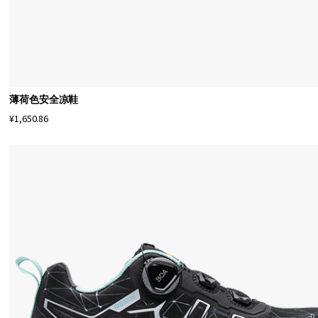
有
适
合
不
同
薄荷色安全凉鞋
行
¥1,650.86
业
和
活
动
的
鞋
履
，
因
此
您