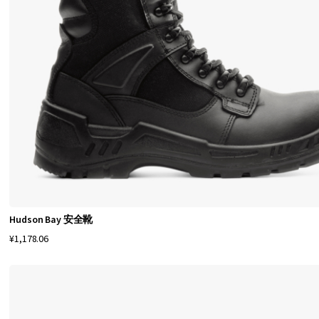
是
正
确
的
选
择
。
在
线
探
索
我
Hudson Bay 安全靴
们
¥1,178.06
的
系
列
，