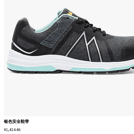
n
i
t
o
r
-
用
于
工
作
和
休
闲
的
质
银色安全鞋带
量
¥1,414.46
鞋