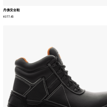
M
o
丹佛安全鞋
n
¥377.45
i
t
o
r
s
h
o
e
s
。
因
此
，
无