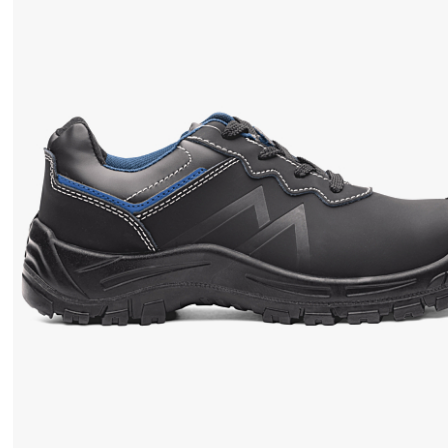
双
脚
提
供
它
们
应
得
的
舒
适
和
质
量
，
选
择