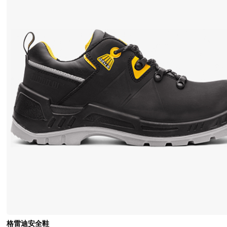
并
发
现
为
什
么
我
们
的
鞋
履
在
专
业
人
士
和
格雷迪安全鞋