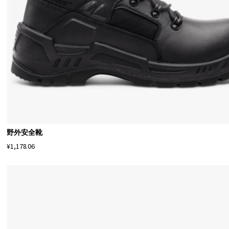
适
和
质
量
。
野外安全靴
¥1,178.06