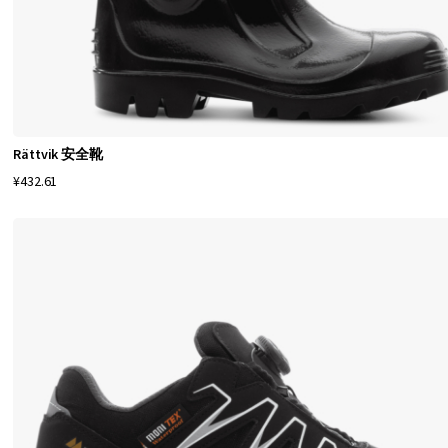
的
质
量
和
Rättvik 安全靴
舒
¥432.61
适
鞋
履
！
M
o