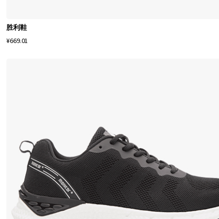
材
料
胜利鞋
，
¥669.01
并
使
用
了
先
进
的
制
造
技
术
，
以
确