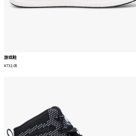
保
我
们
的
鞋
履
耐
用
游戏鞋
、
¥732.05
舒
适
且
耐
磨
。