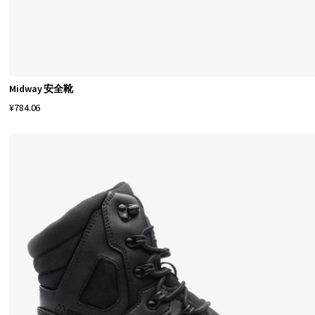
s
h
o
e
s
Midway 安全靴
为
¥784.06
您
的
双
脚
提
供
它
们
应
得
的
舒