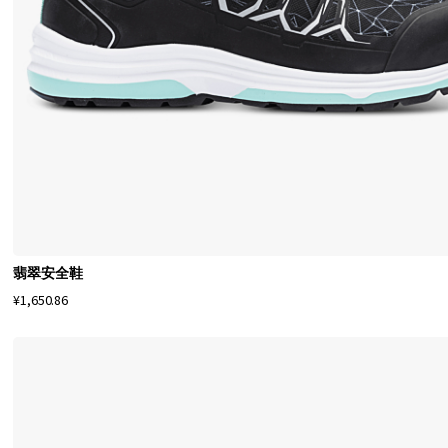
可
以
找
到
适
合
您
需
求
的
完
翡翠安全鞋
美
¥1,650.86
一
双
。
M
o