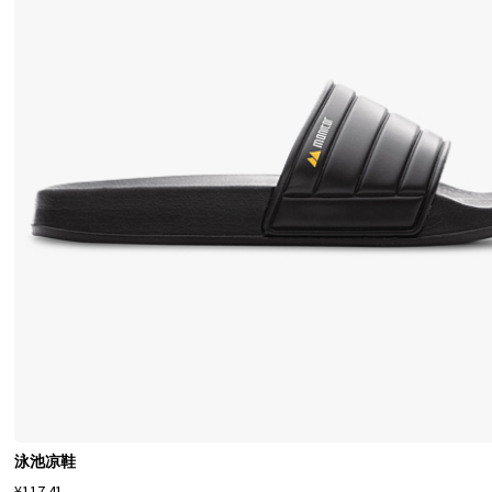
途
鞋
履
的
广
泛
系
列
的
知
名
品
牌
。
无
论
泳池凉鞋
您
¥117.41