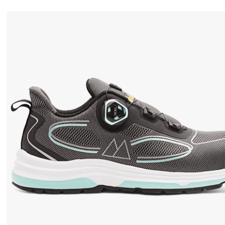
履
。
探
索
我
们
广
泛
的
舒
适
和
耐
用
的
鞋
履