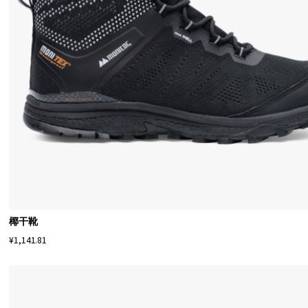
我
们
的
M
椰干靴
o
¥1,141.81
n
i
t