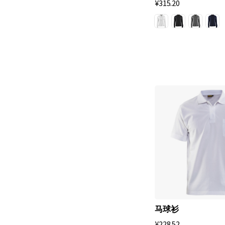
¥315.20
导
地
位
，
工
作
P
o
l
o
衫
已
经
马球衫
进
¥228.52