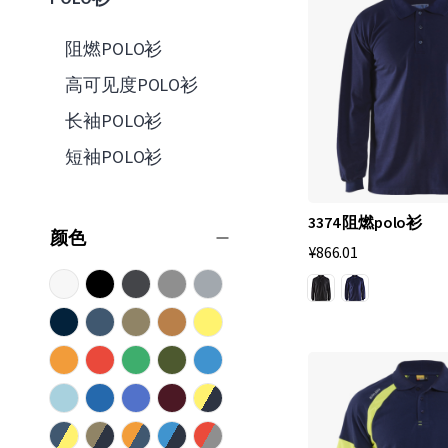
l
阻燃POLO衫
o
高可见度POLO衫
衫
长袖POLO衫
短袖POLO衫
顶
级
3374 阻燃polo衫
的
颜色
¥866.01
美
丽
工
作
P
o
l