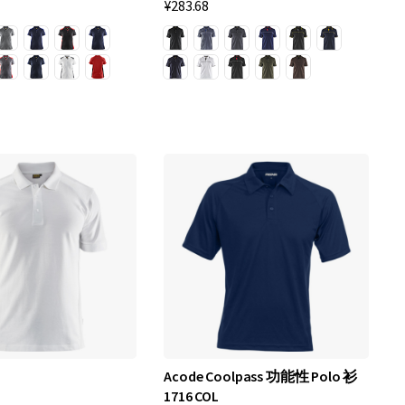
¥283.68
Acode Coolpass 功能性 Polo 衫
1716 COL