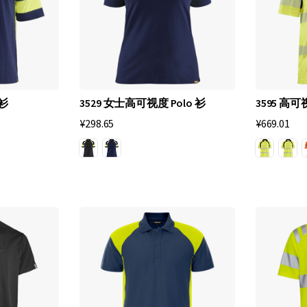
 衫
3529 女士高可视度 Polo 衫
3595 高
¥298.65
¥669.01