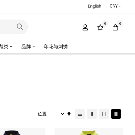
CNY
0
0
鞋类
品牌
印花与刺绣
设
置
降