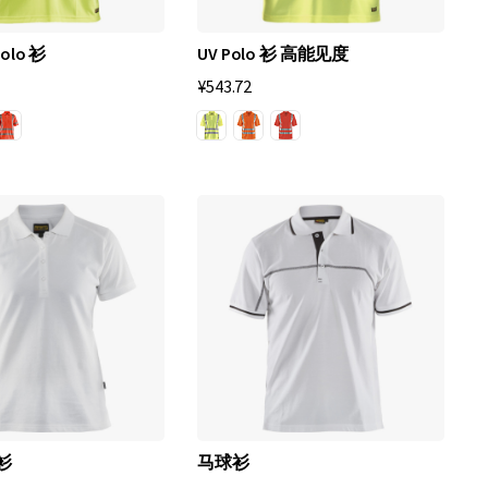
lo 衫
UV Polo 衫 高能见度
¥543.72
 衫
马球衫