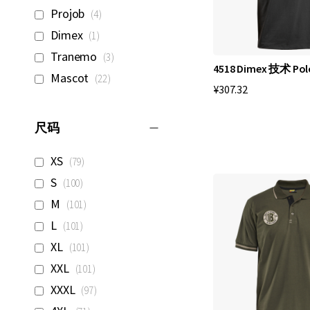
目
们
项
Projob
4
目
衣
项
Dimex
1
目
橱
项
Tranemo
3
4518 Dimex 技术 Po
目
中
项
Mascot
22
¥307.32
目
的
最
尺码
爱
项
。
XS
79
目
项
由
S
100
目
项
于
M
101
目
项
它
L
101
目
项
们
XL
101
目
项
在
XXL
101
目
项
如
XXXL
97
目
项