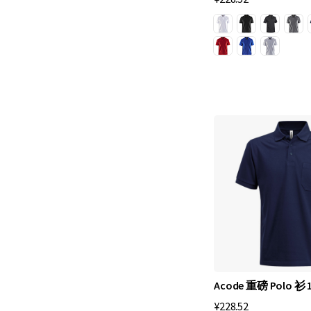
入
沙
龙
并
走
上
了
街
头
的
职
业
女
性
Acode 重磅 Polo 衫 1
。
¥228.52