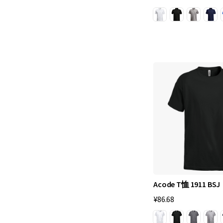
我
们
很
容
易
理
解
这
些
衣
服
的
Acode T恤 1911 BSJ
流
¥86.68
行