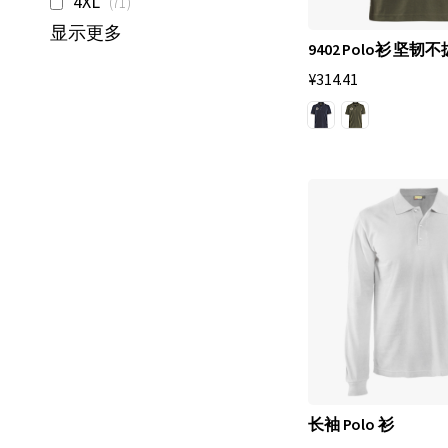
工
4XL
71
目
作
显示更多
9402 Polo衫 坚韧不
P
¥314.41
o
l
o
衫
这
样
的
运
动
中
的
长袖 Polo 衫
主