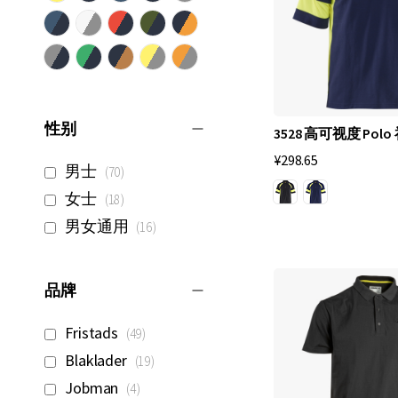
o
衫
。
这
性别
3528 高可视度 Polo
件
¥298.65
工
项
男士
70
作
目
项
女士
18
P
目
项
男女通用
16
o
目
l
品牌
o
衫
项
Fristads
49
目
是
项
Blaklader
19
目
我
项
Jobman
4