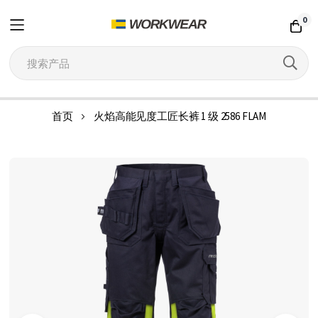
0
跳
首页
火焰高能见度工匠长裤 1 级 2586 FLAM
到
内
跳
容
到
结
尾
的
图
片