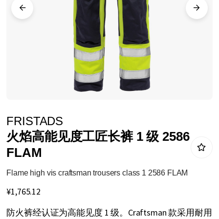
库
跳
FRISTADS
转
火焰高能见度工匠长裤 1 级 2586
到
FLAM
图
像
Flame high vis craftsman trousers class 1 2586 FLAM
库
¥1,765.12
的
防火裤经认证为高能见度 1 级。Craftsman 款采用耐用
开