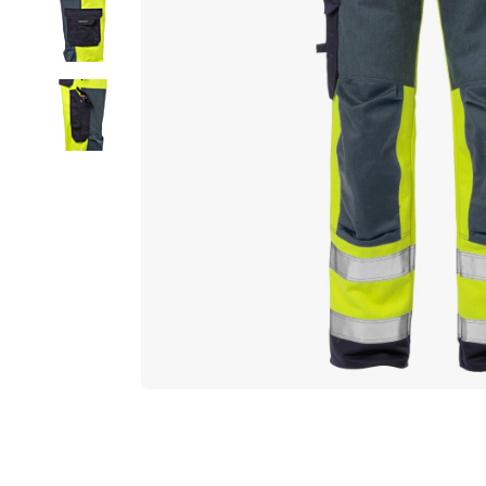
片
库
跳
转
到