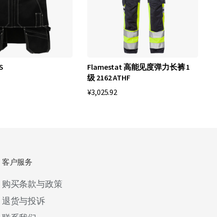
S
Flamestat 高能见度弹力长裤 1
级 2162 ATHF
大
¥3,025.92
¥
客户服务
购买条款与政策
退货与投诉