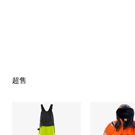
图
像
库
的
开
头
超售