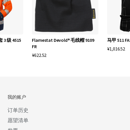
 3 级 4515
Flamestat Devold® 毛线帽 9109
马甲 511 FA
FR
¥1,016.52
¥622.52
我的账户
订单历史
愿望清单