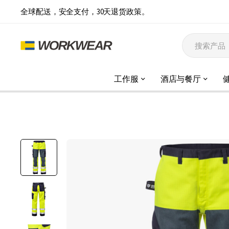
全球配送，安全支付，30天退货政策。
工作服
酒店与餐厅
跳
到
结
尾
的
图