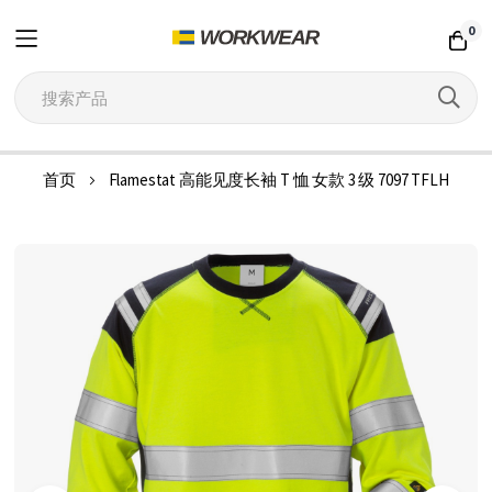
0
跳
首页
Flamestat 高能见度长袖 T 恤 女款 3 级 7097 TFLH
到
内
跳
容
到
结
尾
的
图
片