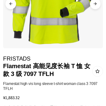
库
跳
FRISTADS
转
Flamestat 高能见度长袖 T 恤 女
到
款 3 级 7097 TFLH
图
像
Flamestat high vis long sleeve t-shirt woman class 3 7097
TFLH
库
¥1,883.32
的
开