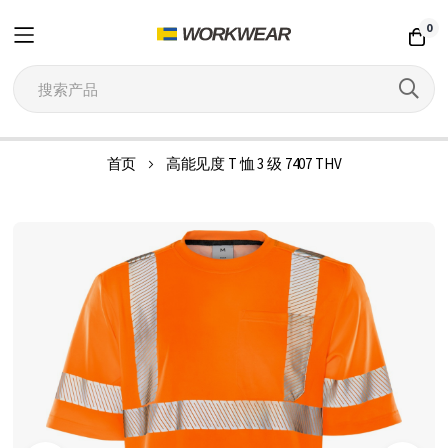
0
跳
首页
高能见度 T 恤 3 级 7407 THV
到
内
跳
容
到
结
尾
的
图
片