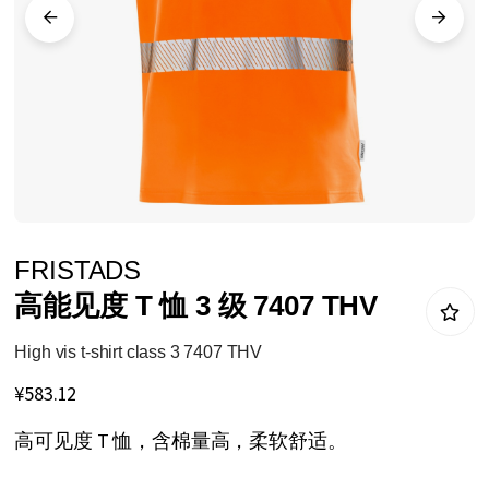
库
跳
FRISTADS
转
高能见度 T 恤 3 级 7407 THV
到
图
High vis t-shirt class 3 7407 THV
像
¥583.12
库
高可见度 T 恤，含棉量高，柔软舒适。
的
开